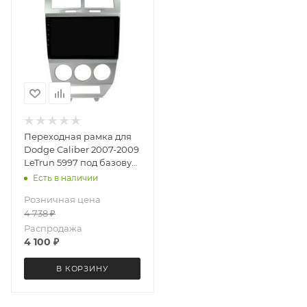
Переходная рамка для
Dodge Caliber 2007-2009
LeTrun 5997 под базовую
магнитолу 9 дюймов
Есть в наличии
Розничная цена
4 738
₽
Распродажа
4 100
₽
В КОРЗИНУ