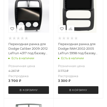
Переходная рамка для
Переходная рамка для
Dodge Caliber 2009-2012
Dodge RAM 2002-2005
LeTrun 4317 под базовую
LeTrun 5998 под базовую
магнитолу 9 дюймов
магнитолу 9 дюймов
Есть в наличии
Есть в наличии
Розничная цена
Розничная цена
4 267
₽
3 772
₽
Распродажа
Распродажа
3 700
₽
3 300
₽
В КОРЗИНУ
В КОРЗИНУ