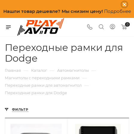
Нашли товар дешевле? Мы снизим цену!
Подробнее
0
Переходные рамки для
Dodge
—
—
—
Главная
Каталог
Автомагнитолы
—
Магнитолы с переходными рамками
—
Переходные рамки для автомагнитол
Переходные рамки для Dodge
ФИЛЬТР